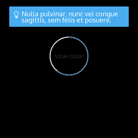
Nulla pulvinar, nunc vel congue
sagittis, sem felis et posuere.
Vitae dolor
Interdum et malesuada fames ac ante
ipsum primis in faucibus. Morbi
facilisis lacus sed velit fermentum, ac
dictum diam molestie. Nulla pulvinar,
nunc vel congue sagittis, sem felis
scelerisque enim, eu vestibulum
magna purus non purus. In semper vel
libero eget venenatis. Nulla cursus